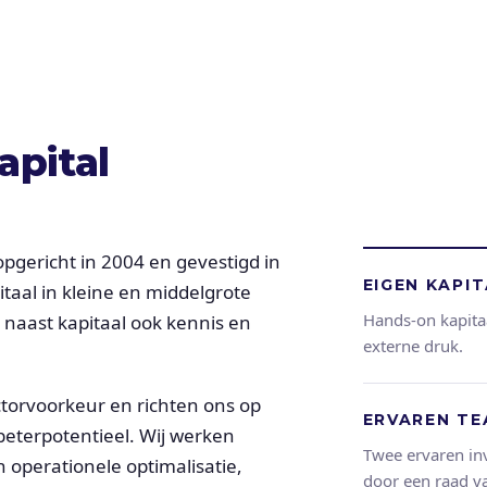
apital
, opgericht in 2004 en gevestigd in
EIGEN KAPI
itaal in kleine en middelgrote
Hands-on kapita
 naast kapitaal ook kennis en
externe druk.
ctorvoorkeur en richten ons op
ERVAREN T
rbeterpotentieel. Wij werken
Twee ervaren in
perationele optimalisatie,
door een raad va