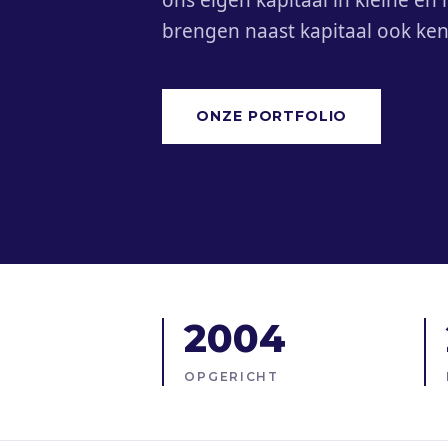
ons eigen kapitaal in kleine en
brengen naast kapitaal ook kenn
ONZE PORTFOLIO
2004
OPGERICHT