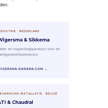
nden.
NDUSTRIE · NEDERLAND
Wigersma & Sikkema
eet- en inspectieapparatuur voor de
ardgasdistributiesector.
IGERSMA-SIKKEMA.COM →
ECHNISCHE INSTALLATIE · BELGIË
ATI & Chaudral