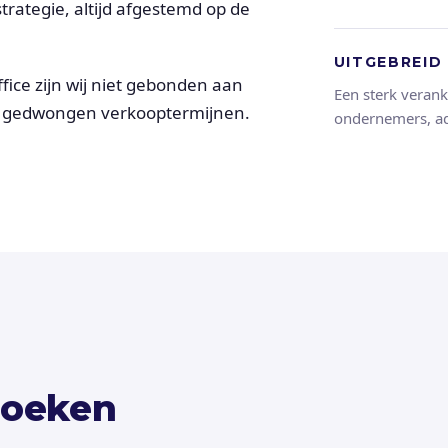
rategie, altijd afgestemd op de
UITGEBREID
office zijn wij niet gebonden aan
Een sterk verank
of gedwongen verkooptermijnen.
ondernemers, ad
zoeken