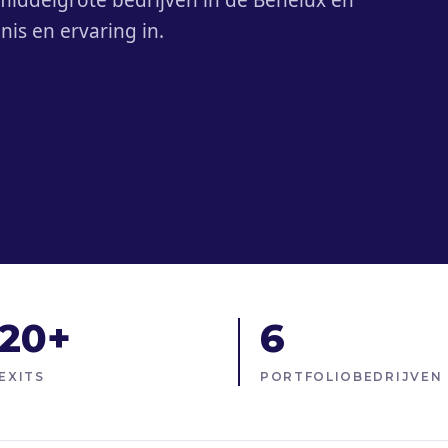
 middelgrote bedrijven in de Benelux en
is en ervaring in.
20+
6
EXITS
PORTFOLIOBEDRIJVEN