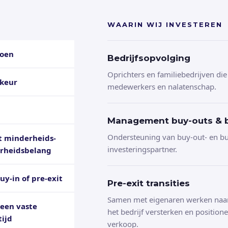
WAARIN WIJ INVESTEREN
joen
Bedrijfsopvolging
Oprichters en familiebedrijven die
rkeur
medewerkers en nalatenschap.
Management buy-outs & b
Ondersteuning van buy-out- en buy
nt minderheids-
investeringspartner.
rheidsbelang
uy-in of pre-exit
Pre-exit transities
Samen met eigenaren werken naar
geen vaste
het bedrijf versterken en position
tijd
verkoop.