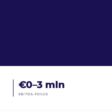
€0–3 mln
EBITDA-FOCUS