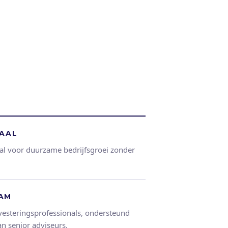
TAAL
al voor duurzame bedrijfsgroei zonder
EAM
vesteringsprofessionals, ondersteund
n senior adviseurs.