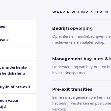
WAARIN WIJ INVESTEREN
joen
Bedrijfsopvolging
Oprichters en familiebedrijven die
rkeur
medewerkers en nalatenschap.
Management buy-outs & b
Ondersteuning van buy-out- en buy
nt minderheids-
investeringspartner.
rheidsbelang
uy-in of pre-exit
Pre-exit transities
Samen met eigenaren werken naar
geen vaste
het bedrijf versterken en position
tijd
verkoop.