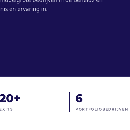
 middelgrote bedrijven in de Benelux en
is en ervaring in.
20+
6
EXITS
PORTFOLIOBEDRIJVEN