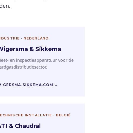
nden.
NDUSTRIE · NEDERLAND
Wigersma & Sikkema
eet- en inspectieapparatuur voor de
ardgasdistributiesector.
IGERSMA-SIKKEMA.COM →
ECHNISCHE INSTALLATIE · BELGIË
ATI & Chaudral