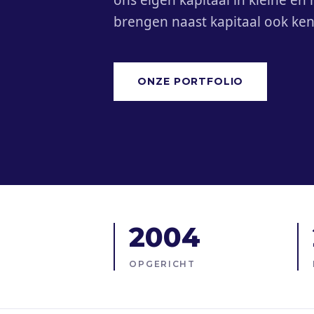
ons eigen kapitaal in kleine en
brengen naast kapitaal ook kenn
ONZE PORTFOLIO
2004
OPGERICHT