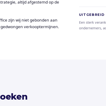
rategie, altijd afgestemd op de
UITGEBREID
office zijn wij niet gebonden aan
Een sterk verank
of gedwongen verkooptermijnen.
ondernemers, ad
zoeken