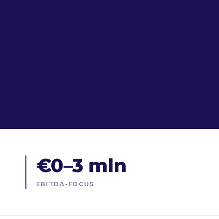
€0–3 mln
EBITDA-FOCUS