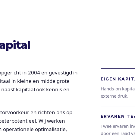
apital
, opgericht in 2004 en gevestigd in
EIGEN KAPI
itaal in kleine en middelgrote
Hands-on kapita
 naast kapitaal ook kennis en
externe druk.
ctorvoorkeur en richten ons op
ERVAREN T
rbeterpotentieel. Wij werken
Twee ervaren in
perationele optimalisatie,
door een raad va