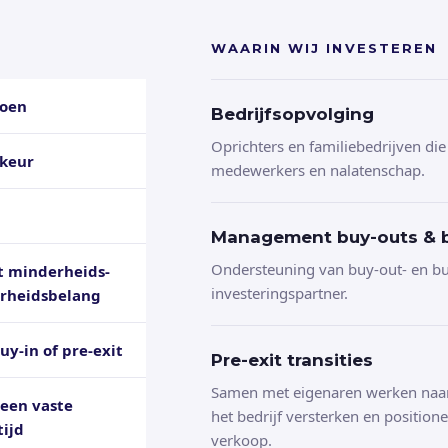
WAARIN WIJ INVESTEREN
joen
Bedrijfsopvolging
Oprichters en familiebedrijven die
rkeur
medewerkers en nalatenschap.
Management buy-outs & b
Ondersteuning van buy-out- en buy
nt minderheids-
investeringspartner.
rheidsbelang
uy-in of pre-exit
Pre-exit transities
Samen met eigenaren werken naar
geen vaste
het bedrijf versterken en position
tijd
verkoop.