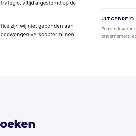
rategie, altijd afgestemd op de
UITGEBREID
office zijn wij niet gebonden aan
Een sterk verank
of gedwongen verkooptermijnen.
ondernemers, ad
zoeken