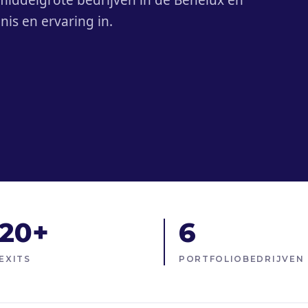
 middelgrote bedrijven in de Benelux en
is en ervaring in.
20+
6
EXITS
PORTFOLIOBEDRIJVEN