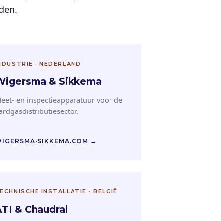
nden.
NDUSTRIE · NEDERLAND
Wigersma & Sikkema
eet- en inspectieapparatuur voor de
ardgasdistributiesector.
IGERSMA-SIKKEMA.COM →
ECHNISCHE INSTALLATIE · BELGIË
ATI & Chaudral