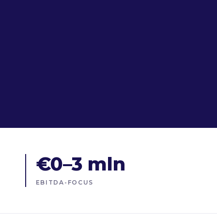
€0–3 mln
EBITDA-FOCUS