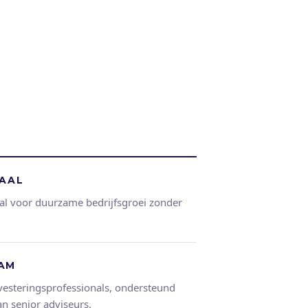
TAAL
al voor duurzame bedrijfsgroei zonder
EAM
vesteringsprofessionals, ondersteund
n senior adviseurs.