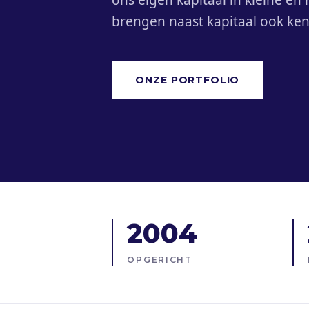
ons eigen kapitaal in kleine en
brengen naast kapitaal ook kenn
ONZE PORTFOLIO
2004
OPGERICHT