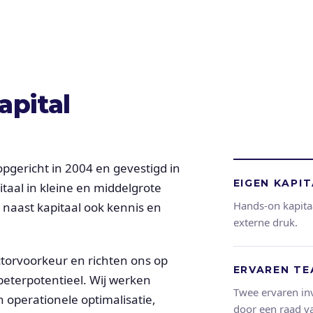
apital
, opgericht in 2004 en gevestigd in
EIGEN KAPI
itaal in kleine en middelgrote
Hands-on kapita
 naast kapitaal ook kennis en
externe druk.
ctorvoorkeur en richten ons op
ERVAREN T
rbeterpotentieel. Wij werken
Twee ervaren in
perationele optimalisatie,
door een raad va